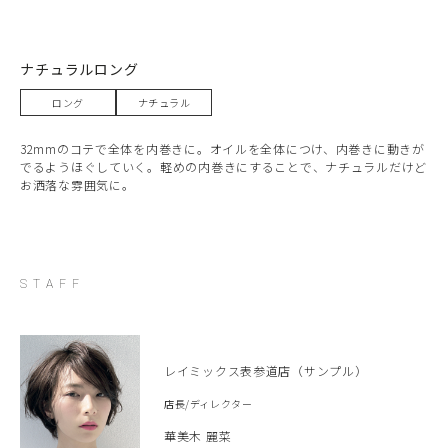
HOME
NEWS
ナチュラルロング
SPECIAL MENU
ロング
ナチュラル
MENU
SHOP&STAFF
32mmのコテで全体を内巻きに。オイルを全体につけ、内巻きに動きが
でるようほぐしていく。軽めの内巻きにすることで、ナチュラルだけど
COUPON
お洒落な雰囲気に。
GALLERY
RECRUIT
BLOG
STAFF
Q&A
CONTACT
レイミックス表参道店（サンプル）
店長/ディレクター
華美木 麗菜